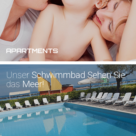
APARTMENTS
Unser
Schwimmbad
Sehen Sie
das
Meer!