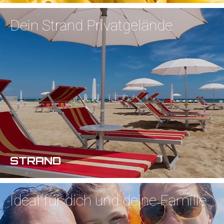
Dein Strand
Privatgelände
STRAND
Ideal für dich
und deine Familie